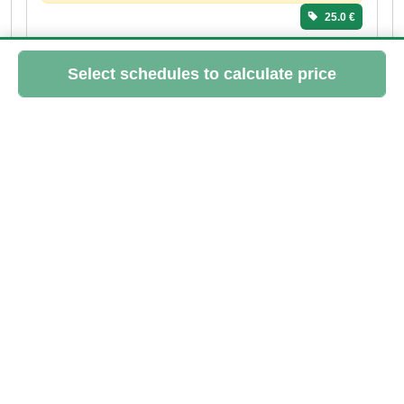
25.0 €
WED
28
OCT
19:00 - 20:00
Aurelie
> 3 spots left
Please log in to book this class
25.0 €