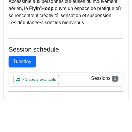
Accessible aux personnes curieuses du mouvement
aérien, le
Flyin’Hoop
ouvre un espace de pratique où
se rencontrent créativité, sensation et suspension.
Les débutant·e·s sont les bienvenus
Session schedule
Tuesday
Sessions
1
> 3 spots available
TUE
21
APR
17:15 - 18:45
Already Booked
Aurelie
Please log in to book this class